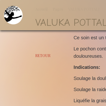
Accueil
Pages
VALUKA POTTALI
VALUKA POTTA
Ce soin est un
Le pochon conte
RETOUR
douloureuses.
Indications:
Soulage la doul
Soulage la raid
Liquéfie la grai