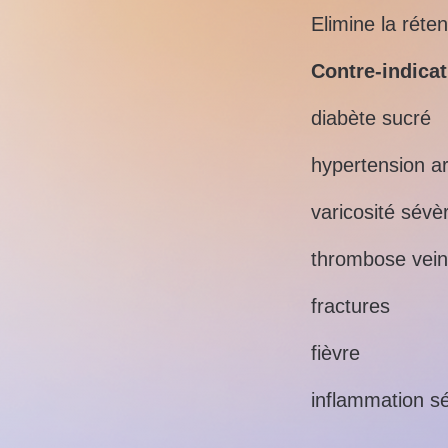
Elimine la réte
Contre-indicat
diabète sucré
hypertension art
varicosité sévè
thrombose vei
fractures
fièvre
inflammation s