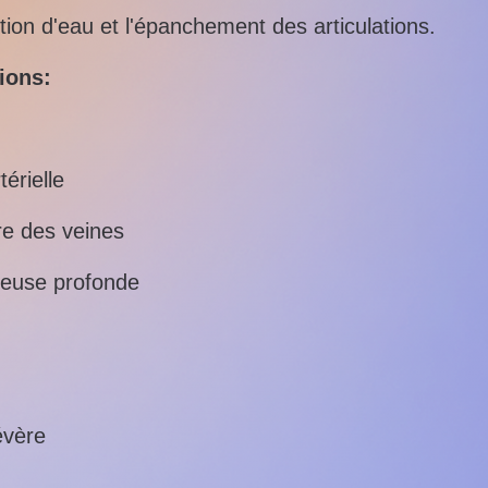
ntion d'eau et l'épanchement des articulations.
ions:
érielle
re des veines
neuse profonde
évère